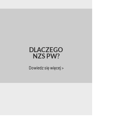
DLACZEGO
NZS PW?
Dowiedz się więcej >
DOKUMENTY
NZS PW