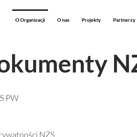
O Organizacji
O nas
Projekty
Partnerzy
okumenty N
ZS PW
prywatności NZS